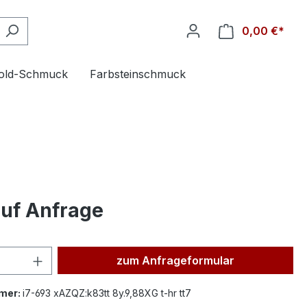
0,00 €*
old-Schmuck
Farbsteinschmuck
auf Anfrage
Produkt Anzahl: Gib den gewünsc
zum Anfrageformular
mer:
i7-693 xAZQZ:k83tt 8y.9,88XG t-hr tt7