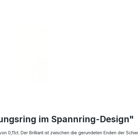
ungsring im Spannring-Design"
von 0,11ct. Der Brilliant ist zwischen die gerundeten Enden der Schi