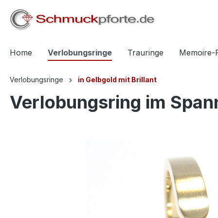
springen
Zur Hauptnavigation springen
Home
Verlobungsringe
Trauringe
Memoire-
Verlobungsringe
in Gelbgold mit Brillant
Verlobungsring im Span
Bildergalerie überspringen