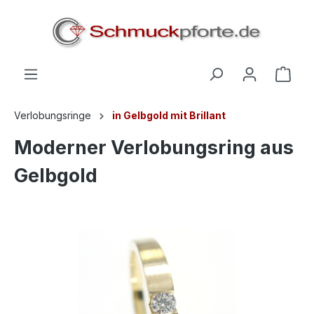
alt springen
Verlobungsringe
in Gelbgold mit Brillant
Moderner Verlobungsring aus
Gelbgold
Bildergalerie überspringen