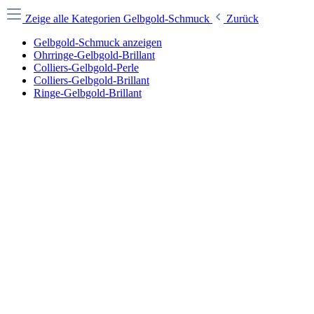
Zeige alle Kategorien
Gelbgold-Schmuck
Zurück
Gelbgold-Schmuck anzeigen
Ohrringe-Gelbgold-Brillant
Colliers-Gelbgold-Perle
Colliers-Gelbgold-Brillant
Ringe-Gelbgold-Brillant